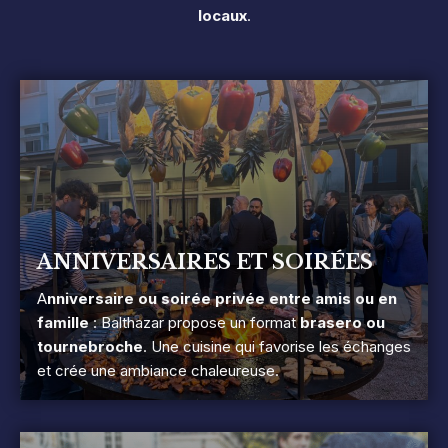
locaux
.
ANNIVERSAIRES ET SOIRÉES
A
nniversaire ou soirée privée entre amis ou en
famille
: Balthazar propose un format
brasero ou
tournebroche
. Une cuisine qui favorise les échanges
et crée une ambiance chaleureuse.