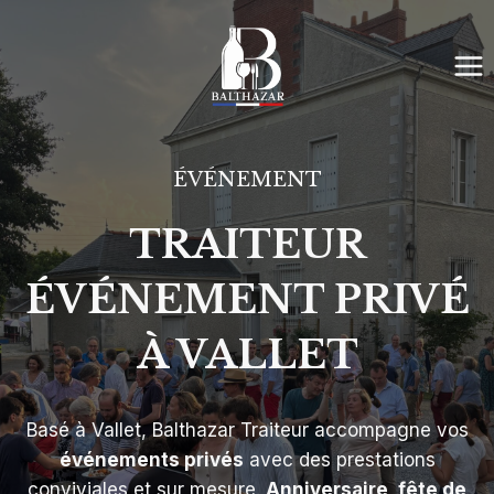
Aller
au
contenu
ÉVÉNEMENT
TRAITEUR
ÉVÉNEMENT PRIVÉ
À VALLET
Basé à Vallet, Balthazar Traiteur accompagne vos
événements privés
avec des prestations
conviviales et sur mesure.
Anniversaire, fête de