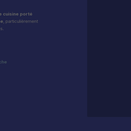
 cuisine porté
ne
, particulièrement
s.
oche