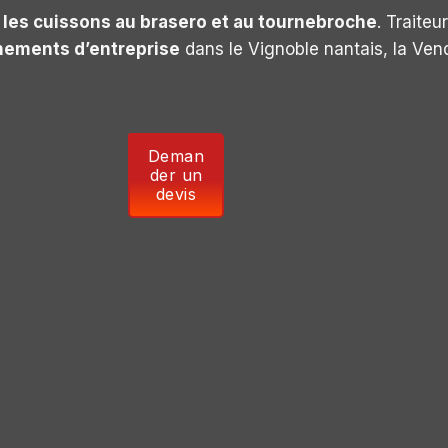
 les cuissons au brasero et au tournebroche
. Traite
nements d’entreprise
dans le Vignoble nantais, la Ven
Deman
der un
devis