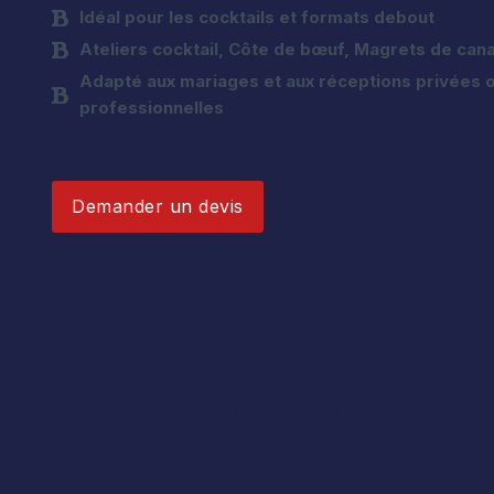
Idéal pour les cocktails et formats debout
Ateliers cocktail,
Côte de bœuf
,
Magrets de can
Adapté aux mariages et aux réceptions privées 
professionnelles
Demander un devis
TRAITEUR CUISSONS
TOURNEBROCHE