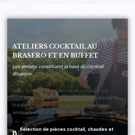
ATELIERS COCKTAIL AU
BRASERO ET EN BUFFET
Les ateliers constituent la base du cocktail
dînatoire.
Notre format cocktail permet de proposer une
sélection équilibrée d’
ateliers cocktail chauds et
froids
. Un format apprécié pour les
mariages,
anniversaires et événements professionnels
.
Sélection de pièces cocktail, chaudes et