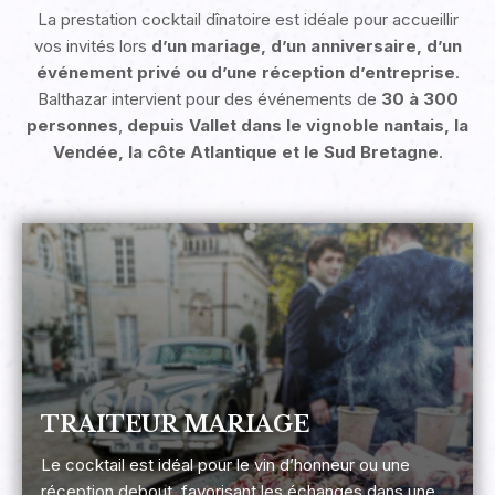
La prestation cocktail dînatoire est idéale pour accueillir
vos invités lors
d’un mariage, d’un anniversaire, d’un
événement privé ou d’une réception d’entreprise
.
Balthazar intervient pour des événements de
30 à 300
personnes
,
depuis Vallet
dans
le vignoble nantais, la
Vendée, la côte Atlantique et le Sud Bretagne
.
TRAITEUR MARIAGE
Le cocktail est idéal pour le vin d’honneur ou une
réception debout, favorisant les échanges dans une