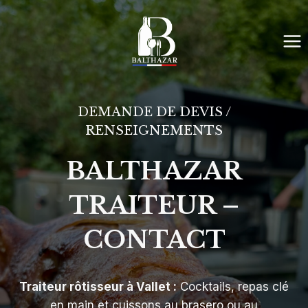
Aller
au
contenu
DEMANDE DE DEVIS /
RENSEIGNEMENTS
BALTHAZAR
TRAITEUR –
CONTACT
Traiteur rôtisseur à Vallet :
Cocktails, repas clé
en main et cuissons au brasero ou au